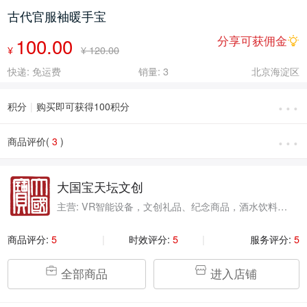
古代官服袖暖手宝
100.00
分享可获佣金
¥
¥ 120.00
快递: 免运费
销量: 3
北京海淀区
···
积分
|
购买即可获得100积分
···
商品评价(
3
)
大国宝天坛文创
主营: VR智能设备，文创礼品、纪念商品，酒水饮料、
茶叶冲饮，手机数码、家用电器，虚拟服务、优惠票券
商品评分:
5
|
时效评分:
5
|
服务评分:
5
全部商品
进入店铺